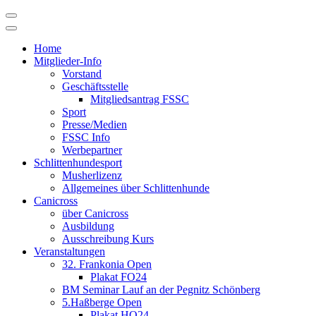
Skip
to
content
Home
Mitglieder-Info
Vorstand
Geschäftsstelle
Mitgliedsantrag FSSC
Sport
Presse/Medien
FSSC Info
Werbepartner
Schlittenhundesport
Musherlizenz
Allgemeines über Schlittenhunde
Canicross
über Canicross
Ausbildung
Ausschreibung Kurs
Veranstaltungen
32. Frankonia Open
Plakat FO24
BM Seminar Lauf an der Pegnitz Schönberg
5.Haßberge Open
Plakat HO24