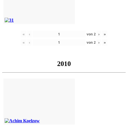
«
‹
von
2
›
»
«
‹
von
2
›
»
2010