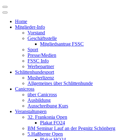
Skip
to
content
Home
Mitglieder-Info
Vorstand
Geschäftsstelle
Mitgliedsantrag FSSC
Sport
Presse/Medien
FSSC Info
Werbepartner
Schlittenhundesport
Musherlizenz
Allgemeines über Schlittenhunde
Canicross
über Canicross
Ausbildung
Ausschreibung Kurs
Veranstaltungen
32. Frankonia Open
Plakat FO24
BM Seminar Lauf an der Pegnitz Schönberg
5.Haßberge Open
Plakat HO24