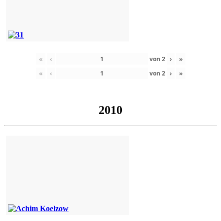
«
‹
von
2
›
»
«
‹
von
2
›
»
2010