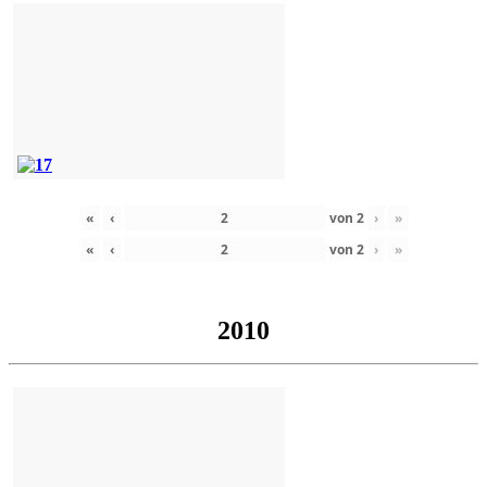
«
‹
von
2
›
»
«
‹
von
2
›
»
2010