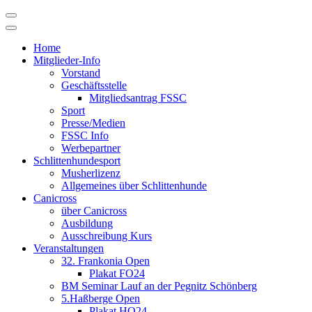
Skip
to
content
Home
Mitglieder-Info
Vorstand
Geschäftsstelle
Mitgliedsantrag FSSC
Sport
Presse/Medien
FSSC Info
Werbepartner
Schlittenhundesport
Musherlizenz
Allgemeines über Schlittenhunde
Canicross
über Canicross
Ausbildung
Ausschreibung Kurs
Veranstaltungen
32. Frankonia Open
Plakat FO24
BM Seminar Lauf an der Pegnitz Schönberg
5.Haßberge Open
Plakat HO24