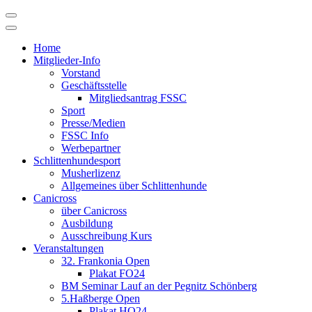
Skip
to
content
Home
Mitglieder-Info
Vorstand
Geschäftsstelle
Mitgliedsantrag FSSC
Sport
Presse/Medien
FSSC Info
Werbepartner
Schlittenhundesport
Musherlizenz
Allgemeines über Schlittenhunde
Canicross
über Canicross
Ausbildung
Ausschreibung Kurs
Veranstaltungen
32. Frankonia Open
Plakat FO24
BM Seminar Lauf an der Pegnitz Schönberg
5.Haßberge Open
Plakat HO24