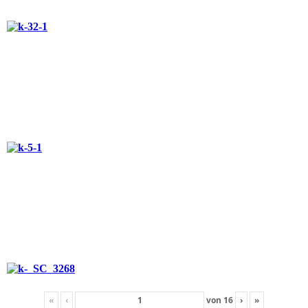
«
‹
von
16
›
»