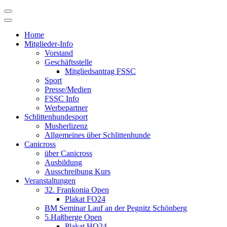
Skip
to
content
Home
Mitglieder-Info
Vorstand
Geschäftsstelle
Mitgliedsantrag FSSC
Sport
Presse/Medien
FSSC Info
Werbepartner
Schlittenhundesport
Musherlizenz
Allgemeines über Schlittenhunde
Canicross
über Canicross
Ausbildung
Ausschreibung Kurs
Veranstaltungen
32. Frankonia Open
Plakat FO24
BM Seminar Lauf an der Pegnitz Schönberg
5.Haßberge Open
Plakat HO24