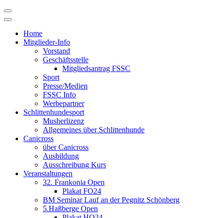
Skip
to
content
Home
Mitglieder-Info
Vorstand
Geschäftsstelle
Mitgliedsantrag FSSC
Sport
Presse/Medien
FSSC Info
Werbepartner
Schlittenhundesport
Musherlizenz
Allgemeines über Schlittenhunde
Canicross
über Canicross
Ausbildung
Ausschreibung Kurs
Veranstaltungen
32. Frankonia Open
Plakat FO24
BM Seminar Lauf an der Pegnitz Schönberg
5.Haßberge Open
Plakat HO24