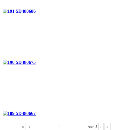
«
‹
von
8
›
»