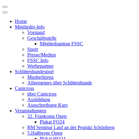
Skip
to
content
Home
Mitglieder-Info
Vorstand
Geschäftsstelle
Mitgliedsantrag FSSC
Sport
Presse/Medien
FSSC Info
Werbepartner
Schlittenhundesport
Musherlizenz
Allgemeines über Schlittenhunde
Canicross
über Canicross
Ausbildung
Ausschreibung Kurs
Veranstaltungen
32. Frankonia Open
Plakat FO24
BM Seminar Lauf an der Pegnitz Schönberg
5.Haßberge Open
Plakat HO24