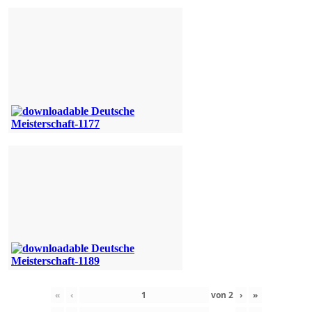
«
‹
von
2
›
»