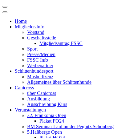
Skip
to
content
Home
Mitglieder-Info
Vorstand
Geschäftsstelle
Mitgliedsantrag FSSC
Sport
Presse/Medien
FSSC Info
Werbepartner
Schlittenhundesport
Musherlizenz
Allgemeines über Schlittenhunde
Canicross
über Canicross
Ausbildung
Ausschreibung Kurs
Veranstaltungen
32. Frankonia Open
Plakat FO24
BM Seminar Lauf an der Pegnitz Schönberg
5.Haßberge Open
Plakat HO24