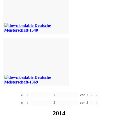
«
‹
von
2
›
»
«
‹
von
2
›
»
2014