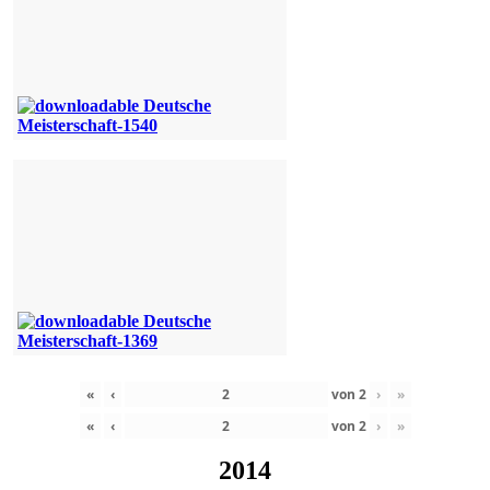
«
‹
von
2
›
»
«
‹
von
2
›
»
2014