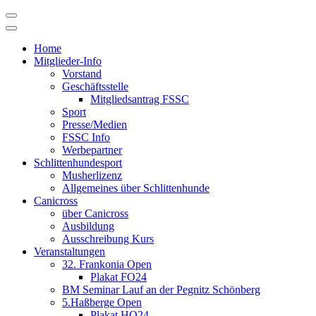
Skip
to
content
Home
Mitglieder-Info
Vorstand
Geschäftsstelle
Mitgliedsantrag FSSC
Sport
Presse/Medien
FSSC Info
Werbepartner
Schlittenhundesport
Musherlizenz
Allgemeines über Schlittenhunde
Canicross
über Canicross
Ausbildung
Ausschreibung Kurs
Veranstaltungen
32. Frankonia Open
Plakat FO24
BM Seminar Lauf an der Pegnitz Schönberg
5.Haßberge Open
Plakat HO24