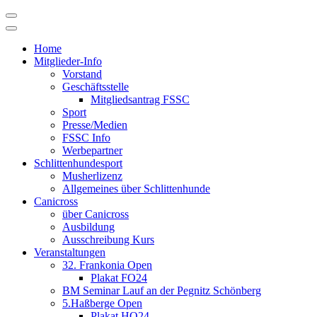
Skip
to
content
Home
Mitglieder-Info
Vorstand
Geschäftsstelle
Mitgliedsantrag FSSC
Sport
Presse/Medien
FSSC Info
Werbepartner
Schlittenhundesport
Musherlizenz
Allgemeines über Schlittenhunde
Canicross
über Canicross
Ausbildung
Ausschreibung Kurs
Veranstaltungen
32. Frankonia Open
Plakat FO24
BM Seminar Lauf an der Pegnitz Schönberg
5.Haßberge Open
Plakat HO24