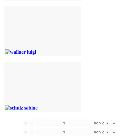
«
‹
von
2
›
»
«
‹
von
2
›
»