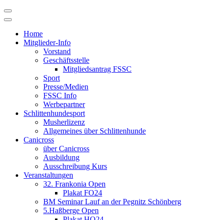
Skip
to
content
Home
Mitglieder-Info
Vorstand
Geschäftsstelle
Mitgliedsantrag FSSC
Sport
Presse/Medien
FSSC Info
Werbepartner
Schlittenhundesport
Musherlizenz
Allgemeines über Schlittenhunde
Canicross
über Canicross
Ausbildung
Ausschreibung Kurs
Veranstaltungen
32. Frankonia Open
Plakat FO24
BM Seminar Lauf an der Pegnitz Schönberg
5.Haßberge Open
Plakat HO24