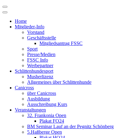
Skip
to
content
Home
Mitglieder-Info
Vorstand
Geschäftsstelle
Mitgliedsantrag FSSC
Sport
Presse/Medien
FSSC Info
Werbepartner
Schlittenhundesport
Musherlizenz
Allgemeines über Schlittenhunde
Canicross
über Canicross
Ausbildung
Ausschreibung Kurs
Veranstaltungen
32. Frankonia Open
Plakat FO24
BM Seminar Lauf an der Pegnitz Schönberg
5.Haßberge Open
Plakat HO24