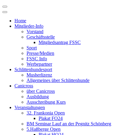
Skip
to
content
Home
Mitglieder-Info
Vorstand
Geschäftsstelle
Mitgliedsantrag FSSC
Sport
Presse/Medien
FSSC Info
Werbepartner
Schlittenhundesport
Musherlizenz
Allgemeines über Schlittenhunde
Canicross
über Canicross
Ausbildung
Ausschreibung Kurs
Veranstaltungen
32. Frankonia Open
Plakat FO24
BM Seminar Lauf an der Pegnitz Schönberg
5.Haßberge Open
Plakat HO24