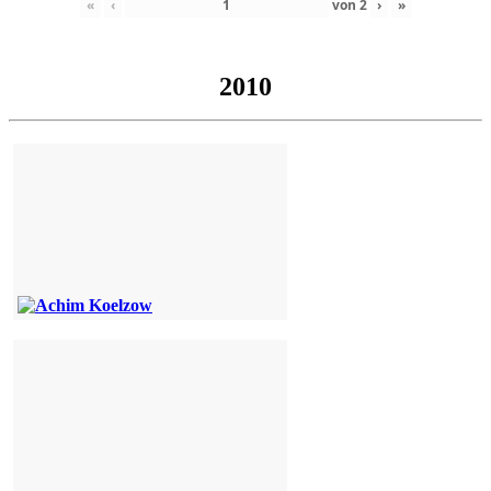
«
‹
von
2
›
»
2010