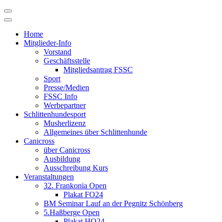
Skip
to
content
Home
Mitglieder-Info
Vorstand
Geschäftsstelle
Mitgliedsantrag FSSC
Sport
Presse/Medien
FSSC Info
Werbepartner
Schlittenhundesport
Musherlizenz
Allgemeines über Schlittenhunde
Canicross
über Canicross
Ausbildung
Ausschreibung Kurs
Veranstaltungen
32. Frankonia Open
Plakat FO24
BM Seminar Lauf an der Pegnitz Schönberg
5.Haßberge Open
Plakat HO24