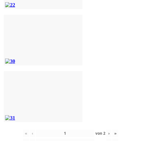
«
‹
von
2
›
»