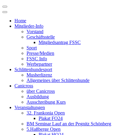
Skip
to
content
Home
Mitglieder-Info
Vorstand
Geschäftsstelle
Mitgliedsantrag FSSC
Sport
Presse/Medien
FSSC Info
Werbepartner
Schlittenhundesport
Musherlizenz
Allgemeines über Schlittenhunde
Canicross
über Canicross
Ausbildung
Ausschreibung Kurs
Veranstaltungen
32. Frankonia Open
Plakat FO24
BM Seminar Lauf an der Pegnitz Schönberg
5.Haßberge Open
Plakat HO24