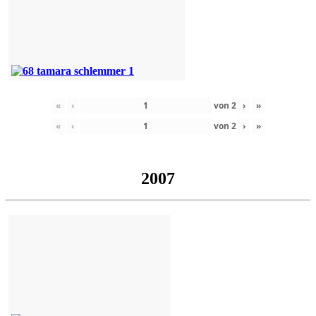
«
‹
von
2
›
»
«
‹
von
2
›
»
2007