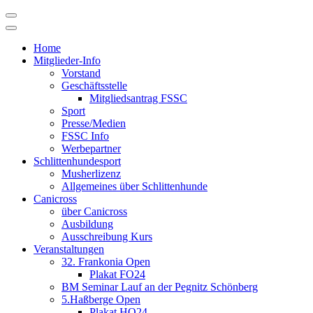
Skip
to
content
Home
Mitglieder-Info
Vorstand
Geschäftsstelle
Mitgliedsantrag FSSC
Sport
Presse/Medien
FSSC Info
Werbepartner
Schlittenhundesport
Musherlizenz
Allgemeines über Schlittenhunde
Canicross
über Canicross
Ausbildung
Ausschreibung Kurs
Veranstaltungen
32. Frankonia Open
Plakat FO24
BM Seminar Lauf an der Pegnitz Schönberg
5.Haßberge Open
Plakat HO24