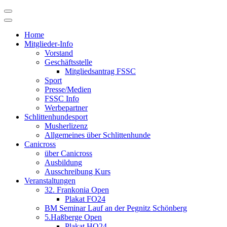
Skip
to
content
Home
Mitglieder-Info
Vorstand
Geschäftsstelle
Mitgliedsantrag FSSC
Sport
Presse/Medien
FSSC Info
Werbepartner
Schlittenhundesport
Musherlizenz
Allgemeines über Schlittenhunde
Canicross
über Canicross
Ausbildung
Ausschreibung Kurs
Veranstaltungen
32. Frankonia Open
Plakat FO24
BM Seminar Lauf an der Pegnitz Schönberg
5.Haßberge Open
Plakat HO24