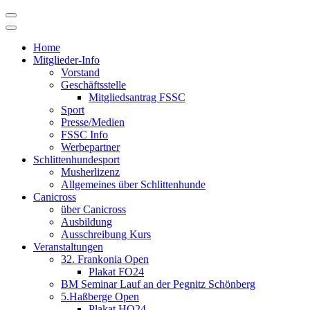
Skip
to
content
Home
Mitglieder-Info
Vorstand
Geschäftsstelle
Mitgliedsantrag FSSC
Sport
Presse/Medien
FSSC Info
Werbepartner
Schlittenhundesport
Musherlizenz
Allgemeines über Schlittenhunde
Canicross
über Canicross
Ausbildung
Ausschreibung Kurs
Veranstaltungen
32. Frankonia Open
Plakat FO24
BM Seminar Lauf an der Pegnitz Schönberg
5.Haßberge Open
Plakat HO24