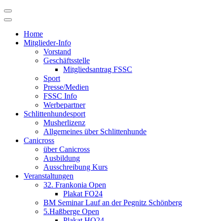
Skip
to
content
Home
Mitglieder-Info
Vorstand
Geschäftsstelle
Mitgliedsantrag FSSC
Sport
Presse/Medien
FSSC Info
Werbepartner
Schlittenhundesport
Musherlizenz
Allgemeines über Schlittenhunde
Canicross
über Canicross
Ausbildung
Ausschreibung Kurs
Veranstaltungen
32. Frankonia Open
Plakat FO24
BM Seminar Lauf an der Pegnitz Schönberg
5.Haßberge Open
Plakat HO24