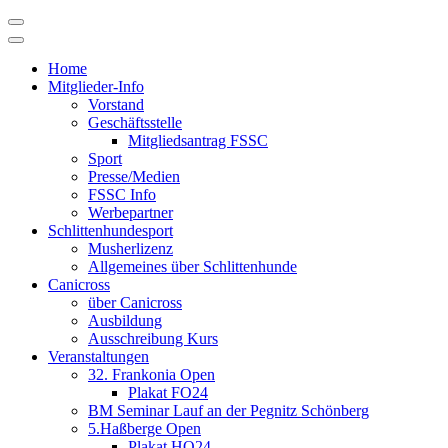
Skip
to
content
Home
Mitglieder-Info
Vorstand
Geschäftsstelle
Mitgliedsantrag FSSC
Sport
Presse/Medien
FSSC Info
Werbepartner
Schlittenhundesport
Musherlizenz
Allgemeines über Schlittenhunde
Canicross
über Canicross
Ausbildung
Ausschreibung Kurs
Veranstaltungen
32. Frankonia Open
Plakat FO24
BM Seminar Lauf an der Pegnitz Schönberg
5.Haßberge Open
Plakat HO24