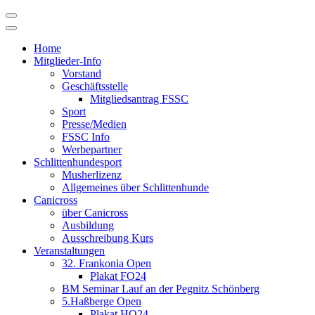
Skip
to
content
Home
Mitglieder-Info
Vorstand
Geschäftsstelle
Mitgliedsantrag FSSC
Sport
Presse/Medien
FSSC Info
Werbepartner
Schlittenhundesport
Musherlizenz
Allgemeines über Schlittenhunde
Canicross
über Canicross
Ausbildung
Ausschreibung Kurs
Veranstaltungen
32. Frankonia Open
Plakat FO24
BM Seminar Lauf an der Pegnitz Schönberg
5.Haßberge Open
Plakat HO24