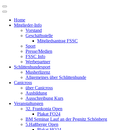
Skip
to
content
Home
Mitglieder-Info
Vorstand
Geschäftsstelle
Mitgliedsantrag FSSC
Sport
Presse/Medien
FSSC Info
Werbepartner
Schlittenhundesport
Musherlizenz
Allgemeines über Schlittenhunde
Canicross
über Canicross
Ausbildung
Ausschreibung Kurs
Veranstaltungen
32. Frankonia Open
Plakat FO24
BM Seminar Lauf an der Pegnitz Schönberg
5.Haßberge Open
Plakat HO24