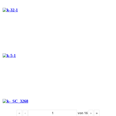
«
‹
von
16
›
»