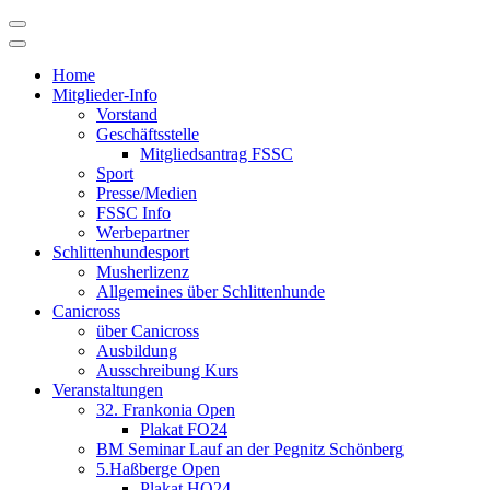
Skip
to
content
Home
Mitglieder-Info
Vorstand
Geschäftsstelle
Mitgliedsantrag FSSC
Sport
Presse/Medien
FSSC Info
Werbepartner
Schlittenhundesport
Musherlizenz
Allgemeines über Schlittenhunde
Canicross
über Canicross
Ausbildung
Ausschreibung Kurs
Veranstaltungen
32. Frankonia Open
Plakat FO24
BM Seminar Lauf an der Pegnitz Schönberg
5.Haßberge Open
Plakat HO24