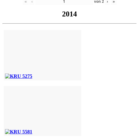
«
‹
von
2
›
»
2014