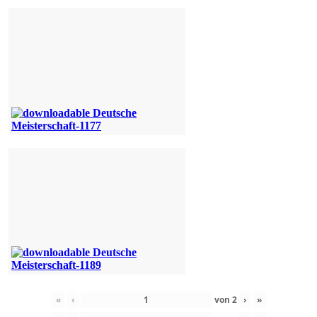
«
‹
von
2
›
»