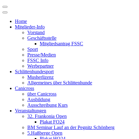
Skip
to
content
Home
Mitglieder-Info
Vorstand
Geschäftsstelle
Mitgliedsantrag FSSC
Sport
Presse/Medien
FSSC Info
Werbepartner
Schlittenhundesport
Musherlizenz
Allgemeines über Schlittenhunde
Canicross
über Canicross
Ausbildung
Ausschreibung Kurs
Veranstaltungen
32. Frankonia Open
Plakat FO24
BM Seminar Lauf an der Pegnitz Schönberg
5.Haßberge Open
Plakat HO24