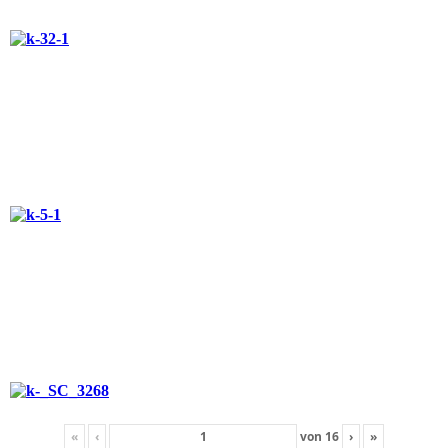
«
‹
von
16
›
»