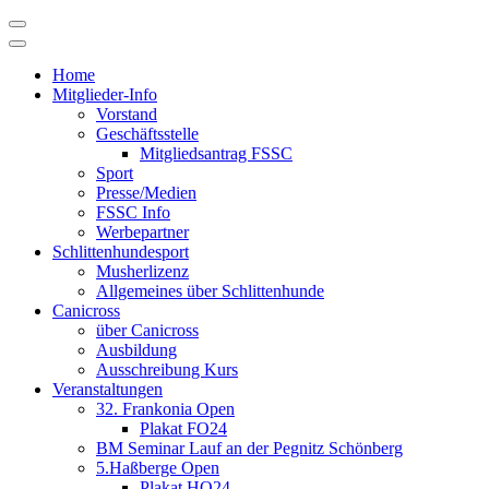
Skip
to
content
Home
Mitglieder-Info
Vorstand
Geschäftsstelle
Mitgliedsantrag FSSC
Sport
Presse/Medien
FSSC Info
Werbepartner
Schlittenhundesport
Musherlizenz
Allgemeines über Schlittenhunde
Canicross
über Canicross
Ausbildung
Ausschreibung Kurs
Veranstaltungen
32. Frankonia Open
Plakat FO24
BM Seminar Lauf an der Pegnitz Schönberg
5.Haßberge Open
Plakat HO24