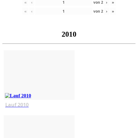
«
‹
von
2
›
»
«
‹
von
2
›
»
2010
Lauf 2010