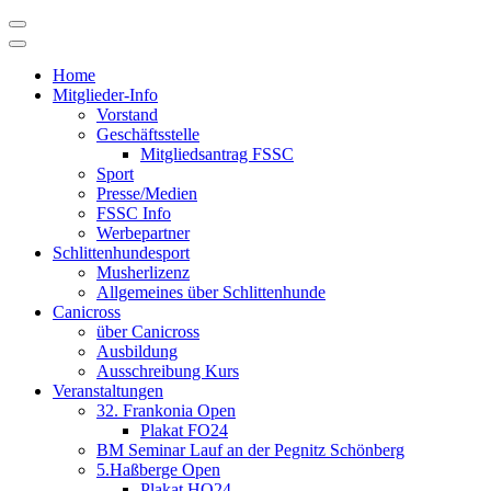
Skip
to
content
Home
Mitglieder-Info
Vorstand
Geschäftsstelle
Mitgliedsantrag FSSC
Sport
Presse/Medien
FSSC Info
Werbepartner
Schlittenhundesport
Musherlizenz
Allgemeines über Schlittenhunde
Canicross
über Canicross
Ausbildung
Ausschreibung Kurs
Veranstaltungen
32. Frankonia Open
Plakat FO24
BM Seminar Lauf an der Pegnitz Schönberg
5.Haßberge Open
Plakat HO24