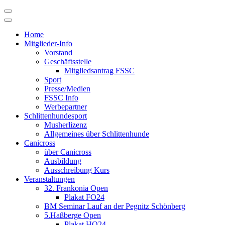
Skip
to
content
Home
Mitglieder-Info
Vorstand
Geschäftsstelle
Mitgliedsantrag FSSC
Sport
Presse/Medien
FSSC Info
Werbepartner
Schlittenhundesport
Musherlizenz
Allgemeines über Schlittenhunde
Canicross
über Canicross
Ausbildung
Ausschreibung Kurs
Veranstaltungen
32. Frankonia Open
Plakat FO24
BM Seminar Lauf an der Pegnitz Schönberg
5.Haßberge Open
Plakat HO24