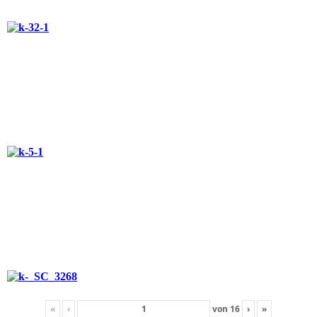
«
‹
von
16
›
»