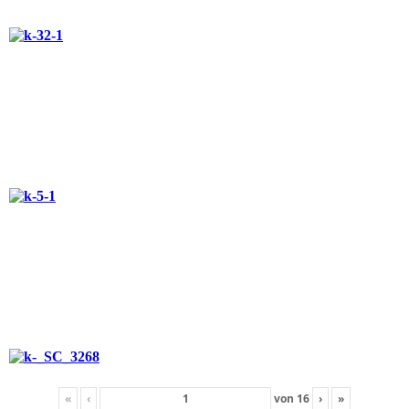
«
‹
von
16
›
»