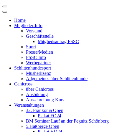
Skip
to
content
Home
Mitglieder-Info
Vorstand
Geschäftsstelle
Mitgliedsantrag FSSC
Sport
Presse/Medien
FSSC Info
Werbepartner
Schlittenhundesport
Musherlizenz
Allgemeines über Schlittenhunde
Canicross
über Canicross
Ausbildung
Ausschreibung Kurs
Veranstaltungen
32. Frankonia Open
Plakat FO24
BM Seminar Lauf an der Pegnitz Schönberg
5.Haßberge Open
Plakat HO24