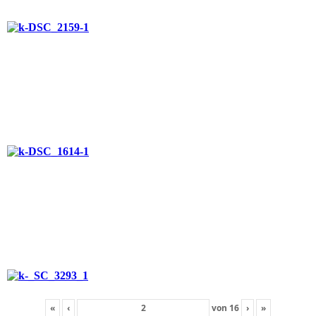
«
‹
von
16
›
»