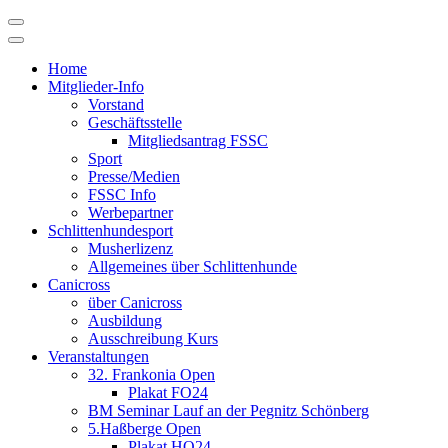
Skip
to
content
Home
Mitglieder-Info
Vorstand
Geschäftsstelle
Mitgliedsantrag FSSC
Sport
Presse/Medien
FSSC Info
Werbepartner
Schlittenhundesport
Musherlizenz
Allgemeines über Schlittenhunde
Canicross
über Canicross
Ausbildung
Ausschreibung Kurs
Veranstaltungen
32. Frankonia Open
Plakat FO24
BM Seminar Lauf an der Pegnitz Schönberg
5.Haßberge Open
Plakat HO24