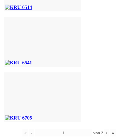
«
‹
von
2
›
»