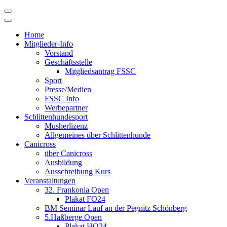
Skip
to
content
Home
Mitglieder-Info
Vorstand
Geschäftsstelle
Mitgliedsantrag FSSC
Sport
Presse/Medien
FSSC Info
Werbepartner
Schlittenhundesport
Musherlizenz
Allgemeines über Schlittenhunde
Canicross
über Canicross
Ausbildung
Ausschreibung Kurs
Veranstaltungen
32. Frankonia Open
Plakat FO24
BM Seminar Lauf an der Pegnitz Schönberg
5.Haßberge Open
Plakat HO24