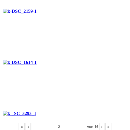
«
‹
von
16
›
»