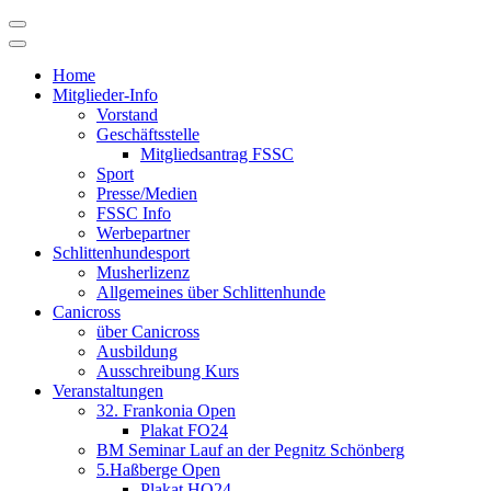
Skip
to
content
Home
Mitglieder-Info
Vorstand
Geschäftsstelle
Mitgliedsantrag FSSC
Sport
Presse/Medien
FSSC Info
Werbepartner
Schlittenhundesport
Musherlizenz
Allgemeines über Schlittenhunde
Canicross
über Canicross
Ausbildung
Ausschreibung Kurs
Veranstaltungen
32. Frankonia Open
Plakat FO24
BM Seminar Lauf an der Pegnitz Schönberg
5.Haßberge Open
Plakat HO24