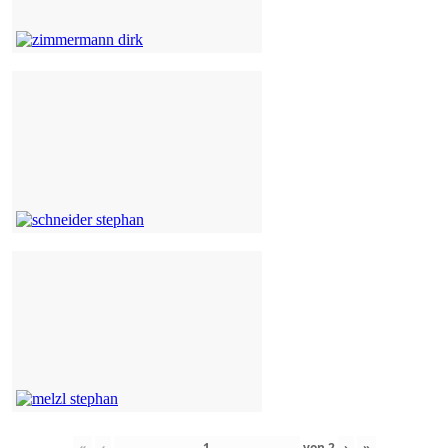
«
‹
von
2
›
»