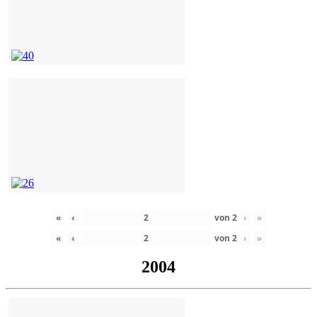
«
‹
von
2
›
»
«
‹
von
2
›
»
2004