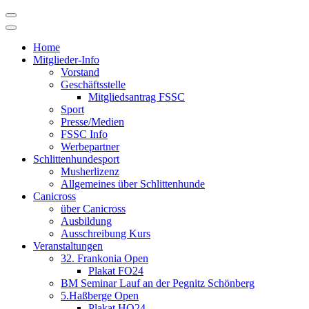
Skip
to
content
Home
Mitglieder-Info
Vorstand
Geschäftsstelle
Mitgliedsantrag FSSC
Sport
Presse/Medien
FSSC Info
Werbepartner
Schlittenhundesport
Musherlizenz
Allgemeines über Schlittenhunde
Canicross
über Canicross
Ausbildung
Ausschreibung Kurs
Veranstaltungen
32. Frankonia Open
Plakat FO24
BM Seminar Lauf an der Pegnitz Schönberg
5.Haßberge Open
Plakat HO24