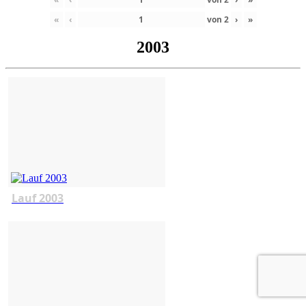
«
‹
von
2
›
»
2003
Lauf 2003