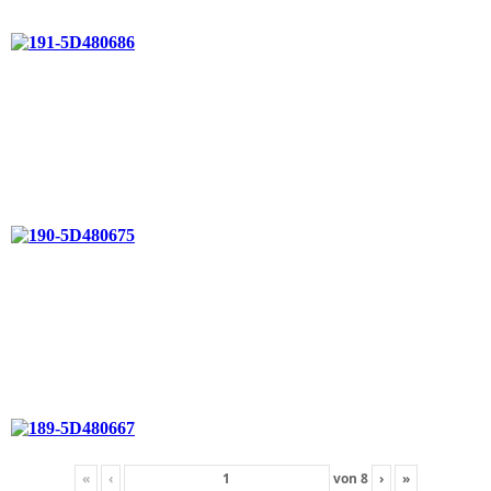
«
‹
von
8
›
»