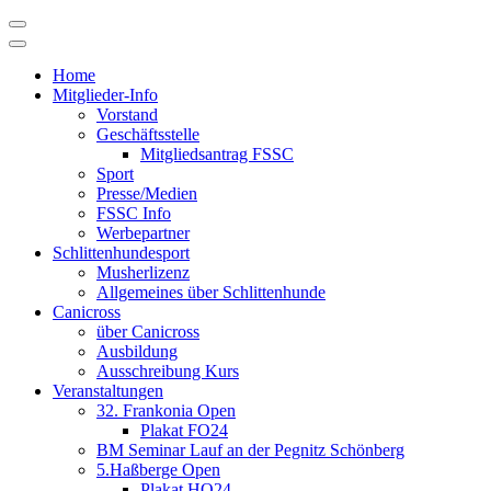
Skip
to
content
Home
Mitglieder-Info
Vorstand
Geschäftsstelle
Mitgliedsantrag FSSC
Sport
Presse/Medien
FSSC Info
Werbepartner
Schlittenhundesport
Musherlizenz
Allgemeines über Schlittenhunde
Canicross
über Canicross
Ausbildung
Ausschreibung Kurs
Veranstaltungen
32. Frankonia Open
Plakat FO24
BM Seminar Lauf an der Pegnitz Schönberg
5.Haßberge Open
Plakat HO24