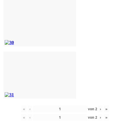
«
‹
von
2
›
»
«
‹
von
2
›
»