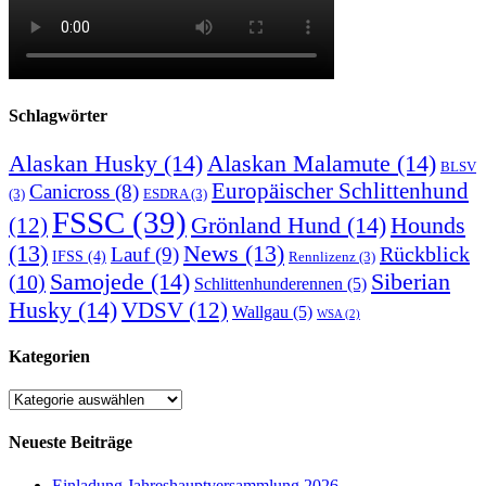
Schlagwörter
Alaskan Husky
(14)
Alaskan Malamute
(14)
BLSV
Europäischer Schlittenhund
Canicross
(8)
(3)
ESDRA
(3)
FSSC
(39)
Grönland Hund
(14)
(12)
Hounds
(13)
News
(13)
Rückblick
Lauf
(9)
IFSS
(4)
Rennlizenz
(3)
Samojede
(14)
Siberian
(10)
Schlittenhunderennen
(5)
Husky
(14)
VDSV
(12)
Wallgau
(5)
WSA
(2)
Kategorien
Kategorien
Neueste Beiträge
Einladung Jahreshauptversammlung 2026