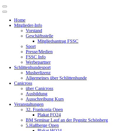
Skip
to
content
Home
Mitglieder-Info
Vorstand
Geschäftsstelle
Mitgliedsantrag FSSC
Sport
Presse/Medien
FSSC Info
Werbepartner
Schlittenhundesport
Musherlizenz
Allgemeines über Schlittenhunde
Canicross
über Canicross
Ausbildung
Ausschreibung Kurs
Veranstaltungen
32. Frankonia Open
Plakat FO24
BM Seminar Lauf an der Pegnitz Schönberg
5.Haßberge Open
Plakat HO24