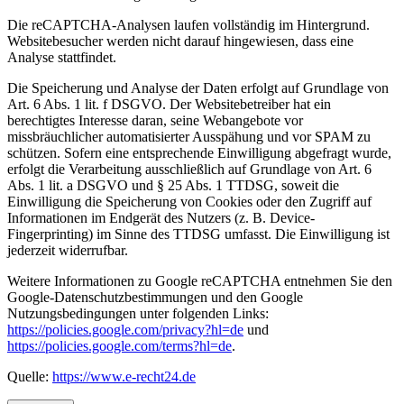
Die reCAPTCHA-Analysen laufen vollständig im Hintergrund.
Websitebesucher werden nicht darauf hingewiesen, dass eine
Analyse stattfindet.
Die Speicherung und Analyse der Daten erfolgt auf Grundlage von
Art. 6 Abs. 1 lit. f DSGVO. Der Websitebetreiber hat ein
berechtigtes Interesse daran, seine Webangebote vor
missbräuchlicher automatisierter Ausspähung und vor SPAM zu
schützen. Sofern eine entsprechende Einwilligung abgefragt wurde,
erfolgt die Verarbeitung ausschließlich auf Grundlage von Art. 6
Abs. 1 lit. a DSGVO und § 25 Abs. 1 TTDSG, soweit die
Einwilligung die Speicherung von Cookies oder den Zugriff auf
Informationen im Endgerät des Nutzers (z. B. Device-
Fingerprinting) im Sinne des TTDSG umfasst. Die Einwilligung ist
jederzeit widerrufbar.
Weitere Informationen zu Google reCAPTCHA entnehmen Sie den
Google-Datenschutzbestimmungen und den Google
Nutzungsbedingungen unter folgenden Links:
https://policies.google.com/privacy?hl=de
und
https://policies.google.com/terms?hl=de
.
Quelle:
https://www.e-recht24.de