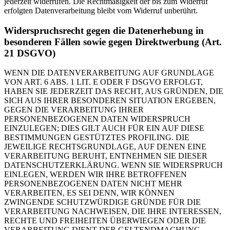
jederzeit widerrufen. Die Rechtmäßigkeit der bis zum Widerruf
erfolgten Datenverarbeitung bleibt vom Widerruf unberührt.
Widerspruchsrecht gegen die Datenerhebung in
besonderen Fällen sowie gegen Direktwerbung (Art.
21 DSGVO)
WENN DIE DATENVERARBEITUNG AUF GRUNDLAGE
VON ART. 6 ABS. 1 LIT. E ODER F DSGVO ERFOLGT,
HABEN SIE JEDERZEIT DAS RECHT, AUS GRÜNDEN, DIE
SICH AUS IHRER BESONDEREN SITUATION ERGEBEN,
GEGEN DIE VERARBEITUNG IHRER
PERSONENBEZOGENEN DATEN WIDERSPRUCH
EINZULEGEN; DIES GILT AUCH FÜR EIN AUF DIESE
BESTIMMUNGEN GESTÜTZTES PROFILING. DIE
JEWEILIGE RECHTSGRUNDLAGE, AUF DENEN EINE
VERARBEITUNG BERUHT, ENTNEHMEN SIE DIESER
DATENSCHUTZERKLÄRUNG. WENN SIE WIDERSPRUCH
EINLEGEN, WERDEN WIR IHRE BETROFFENEN
PERSONENBEZOGENEN DATEN NICHT MEHR
VERARBEITEN, ES SEI DENN, WIR KÖNNEN
ZWINGENDE SCHUTZWÜRDIGE GRÜNDE FÜR DIE
VERARBEITUNG NACHWEISEN, DIE IHRE INTERESSEN,
RECHTE UND FREIHEITEN ÜBERWIEGEN ODER DIE
VERARBEITUNG DIENT DER GELTENDMACHUNG,