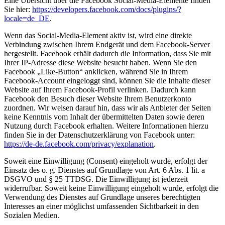
Eine Übersicht über die Facebook Social-Media-Elemente finden
Sie hier:
https://developers.facebook.com/docs/plugins/?
locale=de_DE
.
Wenn das Social-Media-Element aktiv ist, wird eine direkte
Verbindung zwischen Ihrem Endgerät und dem Facebook-Server
hergestellt. Facebook erhält dadurch die Information, dass Sie mit
Ihrer IP-Adresse diese Website besucht haben. Wenn Sie den
Facebook „Like-Button“ anklicken, während Sie in Ihrem
Facebook-Account eingeloggt sind, können Sie die Inhalte dieser
Website auf Ihrem Facebook-Profil verlinken. Dadurch kann
Facebook den Besuch dieser Website Ihrem Benutzerkonto
zuordnen. Wir weisen darauf hin, dass wir als Anbieter der Seiten
keine Kenntnis vom Inhalt der übermittelten Daten sowie deren
Nutzung durch Facebook erhalten. Weitere Informationen hierzu
finden Sie in der Datenschutzerklärung von Facebook unter:
https://de-de.facebook.com/privacy/explanation
.
Soweit eine Einwilligung (Consent) eingeholt wurde, erfolgt der
Einsatz des o. g. Dienstes auf Grundlage von Art. 6 Abs. 1 lit. a
DSGVO und § 25 TTDSG. Die Einwilligung ist jederzeit
widerrufbar. Soweit keine Einwilligung eingeholt wurde, erfolgt die
Verwendung des Dienstes auf Grundlage unseres berechtigten
Interesses an einer möglichst umfassenden Sichtbarkeit in den
Sozialen Medien.