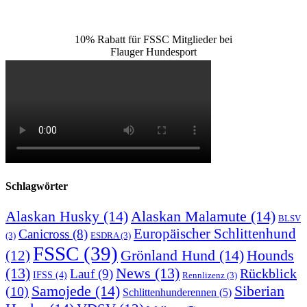
10% Rabatt für FSSC Mitglieder bei
Flauger Hundesport
Schlagwörter
Alaskan Husky
(14)
Alaskan Malamute
(14)
BLSV
Europäischer Schlittenhund
Canicross
(8)
(3)
ESDRA
(3)
FSSC
(39)
Grönland Hund
(14)
(12)
Hounds
(13)
News
(13)
Rückblick
Lauf
(9)
IFSS
(4)
Rennlizenz
(3)
Samojede
(14)
Siberian
(10)
Schlittenhunderennen
(5)