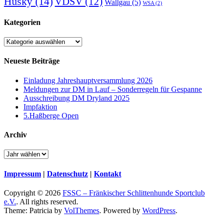
Husky
(14)
VDSV
(12)
Wallgau
(5)
WSA
(2)
Kategorien
Kategorien
Neueste Beiträge
Einladung Jahreshauptversammlung 2026
Meldungen zur DM in Lauf – Sonderregeln für Gespanne
Ausschreibung DM Dryland 2025
Impfaktion
5.Haßberge Open
Archiv
Impressum
|
Datenschutz
|
Kontakt
Copyright © 2026
FSSC – Fränkischer Schlittenhunde Sportclub
e.V.
. All rights reserved.
Theme: Patricia by
VolThemes
. Powered by
WordPress
.