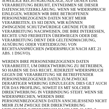
JEWEILIGE RECHTSGRUNDLAGE, AUF DENEN EINE
VERARBEITUNG BERUHT, ENTNEHMEN SIE DIESER
DATENSCHUTZERKLÄRUNG. WENN SIE WIDERSPRUCH
EINLEGEN, WERDEN WIR IHRE BETROFFENEN
PERSONENBEZOGENEN DATEN NICHT MEHR
VERARBEITEN, ES SEI DENN, WIR KÖNNEN
ZWINGENDE SCHUTZWÜRDIGE GRÜNDE FÜR DIE
VERARBEITUNG NACHWEISEN, DIE IHRE INTERESSEN,
RECHTE UND FREIHEITEN ÜBERWIEGEN ODER DIE
VERARBEITUNG DIENT DER GELTENDMACHUNG,
AUSÜBUNG ODER VERTEIDIGUNG VON
RECHTSANSPRÜCHEN (WIDERSPRUCH NACH ART. 21
ABS. 1 DSGVO).
WERDEN IHRE PERSONENBEZOGENEN DATEN
VERARBEITET, UM DIREKTWERBUNG ZU BETREIBEN,
SO HABEN SIE DAS RECHT, JEDERZEIT WIDERSPRUCH
GEGEN DIE VERARBEITUNG SIE BETREFFENDER
PERSONENBEZOGENER DATEN ZUM ZWECKE
DERARTIGER WERBUNG EINZULEGEN; DIES GILT AUCH
FÜR DAS PROFILING, SOWEIT ES MIT SOLCHER
DIREKTWERBUNG IN VERBINDUNG STEHT. WENN SIE
WIDERSPRECHEN, WERDEN IHRE
PERSONENBEZOGENEN DATEN ANSCHLIESSEND NICHT
MEHR ZUM ZWECKE DER DIREKTWERBUNG